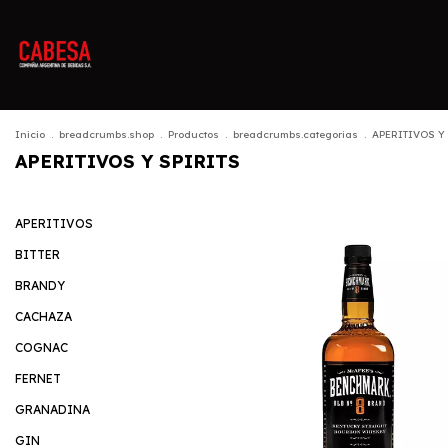
Inicio
.
breadcrumbs.shop
.
Productos
.
breadcrumbs.categorias
.
APERITIVOS Y
APERITIVOS Y SPIRITS
APERITIVOS
BITTER
BRANDY
CACHAZA
COGNAC
FERNET
GRANADINA
GIN