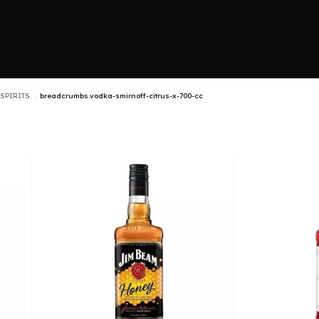
 SPIRITS
.
breadcrumbs.vodka-smirnoff-citrus-x-700-cc